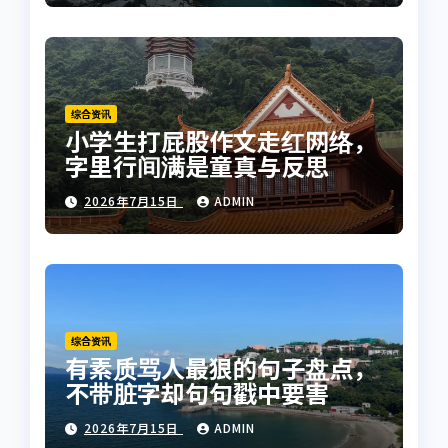
综合资讯
小学生打屁股作文走红网络，
字里行间满是童真与反思
2026年7月15日
ADMIN
综合资讯
有素质骂人最狠的句子盘点，
不带脏字却句句戳中要害
2026年7月15日
ADMIN