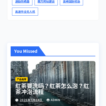
通勤防晒霜
酷万网站建设
高崎国际机场
高速作业无人机
You Missed
产品推荐
红茶要洗吗？红茶怎么泡？红
茶冲泡流程
2026年7月24日
ADMIN