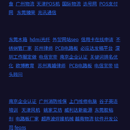
食
广州物流
天津POS机
国际物流
选号网
POS支付
网
东莞臻荣
兆讯通信
东莞木箱
hdmi光纤
外贸网站seo
信用卡在线申请
不
锈钢管厂家
苏州律师
PCB电路板
必应达发稿平台
深
圳工作服定做
电信宽带
南京企业认证
关键词排名优
化
欧博教育
苏州离婚律师
PCB电路板
电信宽带
猎
头顾问
南京企业认证
广州消防维保
上门维修电脑
谷子英语
培训
天津风机
姚家艾坊
威利达新能源
东莞胶粘
剂
电路板厂家
超声波焊接机械
越南物流
软件开发公
司
feons