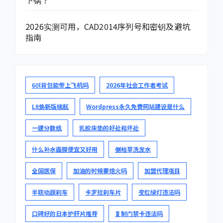
下锅？
2026实测可用，CAD2014序列号和密钥及避坑
指南
60l背包能带上飞机吗
2026年社会工作者考试
L8焕新版续航
Wordpress永久免费网站建设是什么
一建分数线
乳胶床垫的好处和坏处
什么补水面膜便宜又好用
侧柏草洗发水
全国医保
加油的时候要熄火吗
加盟代理项目
半联动踩刹车
卡罗拉刹车片
变红绿灯违法吗
口碑好的日本护肝片推荐
复制门禁卡违法吗