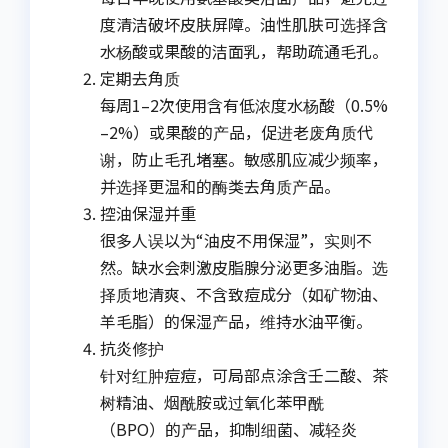
度清洁破坏皮肤屏障。油性肌肤可选择含
水杨酸或果酸的洁面乳，帮助疏通毛孔。
定期去角质
每周1–2次使用含有低浓度水杨酸（0.5%
–2%）或果酸的产品，促进老废角质代
谢，防止毛孔堵塞。敏感肌应减少频率，
并选择更温和的酶类去角质产品。
控油保湿并重
很多人误以为“油皮不用保湿”，实则不
然。缺水会刺激皮脂腺分泌更多油脂。选
择质地清爽、不含致痘成分（如矿物油、
羊毛脂）的保湿产品，维持水油平衡。
抗炎修护
针对红肿痘痘，可局部点涂含壬二酸、茶
树精油、烟酰胺或过氧化苯甲酰
（BPO）的产品，抑制细菌、减轻炎