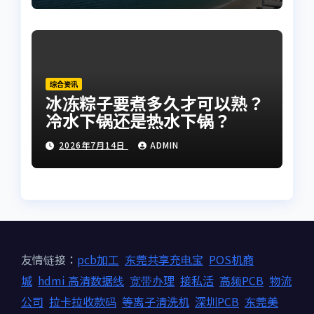
综合资讯
冰冻粽子要煮多久才可以熟？
冷水下锅还是热水下锅？
2026年7月14日
ADMIN
友情链接：
pcb加工
东莞共享充电宝
POS机商
城
hdmi 高清数据线
宽带办理
接私活
高频PCB
物流
公司
拉卡拉收款码
等离子清洗机
深圳PCB
东莞美