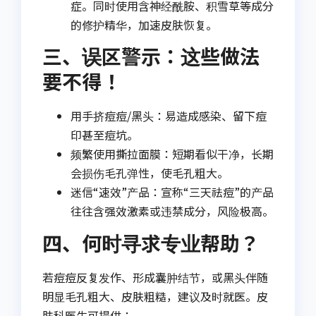
症。同时使用含神经酰胺、积雪草等成分
的修护精华，加速皮肤恢复。
三、误区警示：这些做法
要不得！
用手挤痘痘/黑头：易造成感染、留下痘
印甚至痘坑。
频繁使用撕拉面膜：短期看似干净，长期
会损伤毛孔弹性，使毛孔粗大。
迷信“速效”产品：宣称“三天祛痘”的产品
往往含强效激素或违禁成分，风险极高。
四、何时寻求专业帮助？
若痘痘反复发作、形成囊肿结节，或黑头伴随
明显毛孔粗大、皮肤粗糙，建议及时就医。皮
肤科医生可提供：