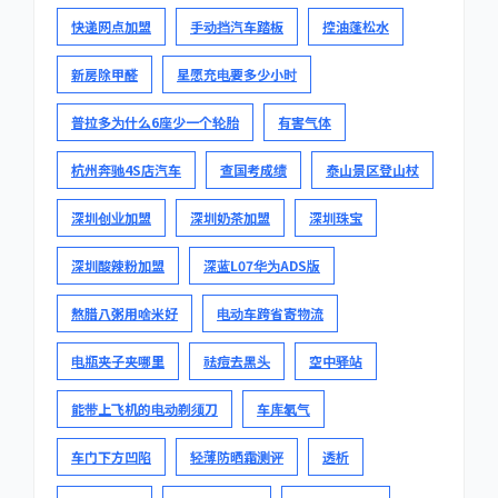
快递网点加盟
手动挡汽车踏板
控油蓬松水
新房除甲醛
星愿充电要多少小时
普拉多为什么6座少一个轮胎
有害气体
杭州奔驰4S店汽车
查国考成绩
泰山景区登山杖
深圳创业加盟
深圳奶茶加盟
深圳珠宝
深圳酸辣粉加盟
深蓝L07华为ADS版
熬腊八粥用啥米好
电动车跨省寄物流
电瓶夹子夹哪里
祛痘去黑头
空中驿站
能带上飞机的电动剃须刀
车库氡气
车门下方凹陷
轻薄防晒霜测评
透析