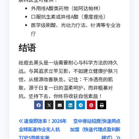
外用维A酸类药物（如阿达帕林）
口服抗生素或异维A酸（重度痤疮）
医学级刷酸、光动力疗法、针清等专业治
疗
结语
祛痘去黑头是一场需要耐心与科学方法的持久
战。与其追求立竿见影，不如建立健康护肤习
惯，从根源改善肤质。记住：干净透亮的肌
肤，源于日复一日的温柔呵护，而非粗暴对
抗。坚持下去，你终将收获自信素颜！
文
速度即效率！2026年
空中驿站招商|快递网点
全球高速作业无人机
加盟（快递代理点盈利新
章
TOP5性能实测
模式）