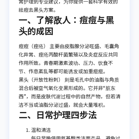
常护理到专业建议，为你提供一套科学有效的
祛痘去黑头方案。
一、了解敌人：痘痘与黑
头的成因
痘痘（痤疮） 主要由皮脂腺分泌旺盛、毛囊角
化异常、痤疮丙酸杆菌繁殖以及炎症反应共同
作用所致。青春期激素波动、压力、饮食不
节、作息紊乱等都可能诱发或加重痘痘。
黑头（开放性粉刺） 则是毛孔中的油脂与角质
混合后被空气氧化变黑形成的。它并非“脏东
西”，而是皮肤代谢过程中的自然产物，但若清
洁不当或油脂分泌过盛，就会大量堆积。
二、日常护理四步法
温和清洁
每日早晚使用氨基酸类洁面产品，避免过