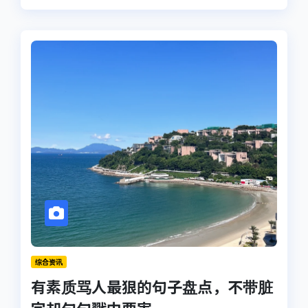
综合资讯
有素质骂人最狠的句子盘点，不带脏
字却句句戳中要害