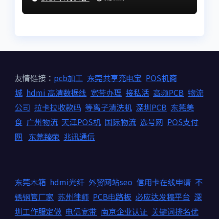
友情链接：
pcb加工
东莞共享充电宝
POS机商
城
hdmi 高清数据线
宽带办理
接私活
高频PCB
物流
公司
拉卡拉收款码
等离子清洗机
深圳PCB
东莞美
食
广州物流
天津POS机
国际物流
选号网
POS支付
网
东莞臻荣
兆讯通信
东莞木箱
hdmi光纤
外贸网站seo
信用卡在线申请
不
锈钢管厂家
苏州律师
PCB电路板
必应达发稿平台
深
圳工作服定做
电信宽带
南京企业认证
关键词排名优