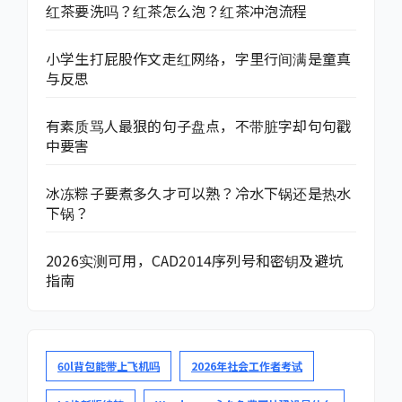
红茶要洗吗？红茶怎么泡？红茶冲泡流程
小学生打屁股作文走红网络，字里行间满是童真
与反思
有素质骂人最狠的句子盘点，不带脏字却句句戳
中要害
冰冻粽子要煮多久才可以熟？冷水下锅还是热水
下锅？
2026实测可用，CAD2014序列号和密钥及避坑
指南
60l背包能带上飞机吗
2026年社会工作者考试