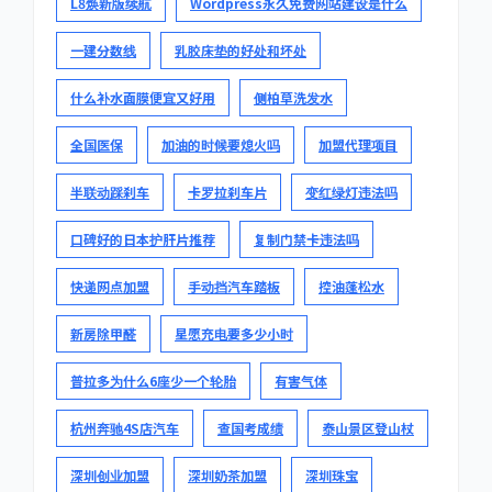
L8焕新版续航
Wordpress永久免费网站建设是什么
一建分数线
乳胶床垫的好处和坏处
什么补水面膜便宜又好用
侧柏草洗发水
全国医保
加油的时候要熄火吗
加盟代理项目
半联动踩刹车
卡罗拉刹车片
变红绿灯违法吗
口碑好的日本护肝片推荐
复制门禁卡违法吗
快递网点加盟
手动挡汽车踏板
控油蓬松水
新房除甲醛
星愿充电要多少小时
普拉多为什么6座少一个轮胎
有害气体
杭州奔驰4S店汽车
查国考成绩
泰山景区登山杖
深圳创业加盟
深圳奶茶加盟
深圳珠宝