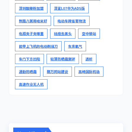
深圳酸辣粉加盟
深蓝L07华为ADS版
熬腊八粥用啥米好
电动车跨省寄物流
电瓶夹子夹哪里
祛痘去黑头
空中驿站
能带上飞机的电动剃须刀
车库氡气
车门下方凹陷
轻薄防晒霜测评
透析
通勤防晒霜
酷万网站建设
高崎国际机场
高速作业无人机