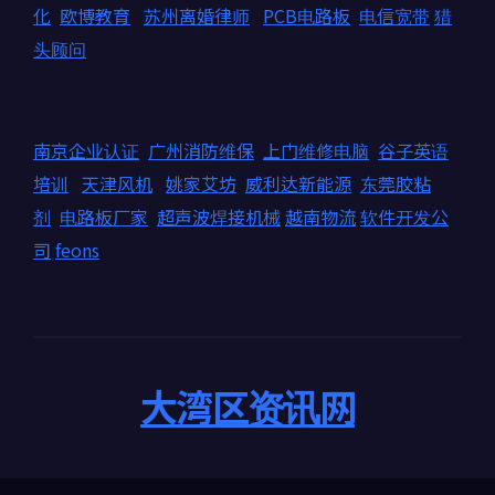
化
欧博教育
苏州离婚律师
PCB电路板
电信宽带
猎
头顾问
南京企业认证
广州消防维保
上门维修电脑
谷子英语
培训
天津风机
姚家艾坊
威利达新能源
东莞胶粘
剂
电路板厂家
超声波焊接机械
越南物流
软件开发公
司
feons
大湾区资讯网