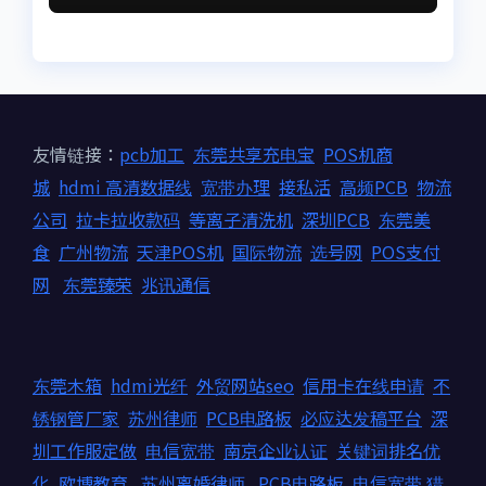
友情链接：
pcb加工
东莞共享充电宝
POS机商
城
hdmi 高清数据线
宽带办理
接私活
高频PCB
物流
公司
拉卡拉收款码
等离子清洗机
深圳PCB
东莞美
食
广州物流
天津POS机
国际物流
选号网
POS支付
网
东莞臻荣
兆讯通信
东莞木箱
hdmi光纤
外贸网站seo
信用卡在线申请
不
锈钢管厂家
苏州律师
PCB电路板
必应达发稿平台
深
圳工作服定做
电信宽带
南京企业认证
关键词排名优
化
欧博教育
苏州离婚律师
PCB电路板
电信宽带
猎