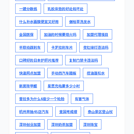
一建分数线
乳胶床垫的好处和坏处
什么补水面膜便宜又好用
侧柏草洗发水
全国医保
加油的时候要熄火吗
加盟代理项目
半联动踩刹车
卡罗拉刹车片
变红绿灯违法吗
口碑好的日本护肝片推荐
复制门禁卡违法吗
快递网点加盟
手动挡汽车踏板
控油蓬松水
新房除甲醛
星愿充电要多少小时
普拉多为什么6座少一个轮胎
有害气体
杭州奔驰4S店汽车
查国考成绩
泰山景区登山杖
深圳创业加盟
深圳奶茶加盟
深圳珠宝