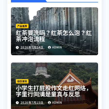
产品推荐
红茶要洗吗？红茶怎么泡？红
茶冲泡流程
2026年7月24日
ADMIN
综合资讯
小学生打屁股作文走红网络，
字里行间满是童真与反思
2026年7月15日
ADMIN