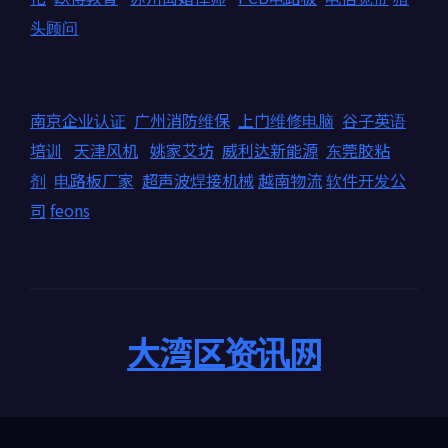
头顾问
南京企业认证
广州消防维保
上门维修电脑
谷子英语
培训
天津风机
姚家艾坊
威利达新能源
东莞胶粘
剂
电路板厂家
超声波焊接机械
越南物流
软件开发公
司
feons
大湾区资讯网