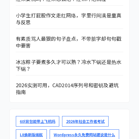
小学生打屁股作文走红网络，字里行间满是童真
与反思
有素质骂人最狠的句子盘点，不带脏字却句句戳
中要害
冰冻粽子要煮多久才可以熟？冷水下锅还是热水
下锅？
2026实测可用，CAD2014序列号和密钥及避坑
指南
60l背包能带上飞机吗
2026年社会工作者考试
L8焕新版续航
Wordpress永久免费网站建设是什么