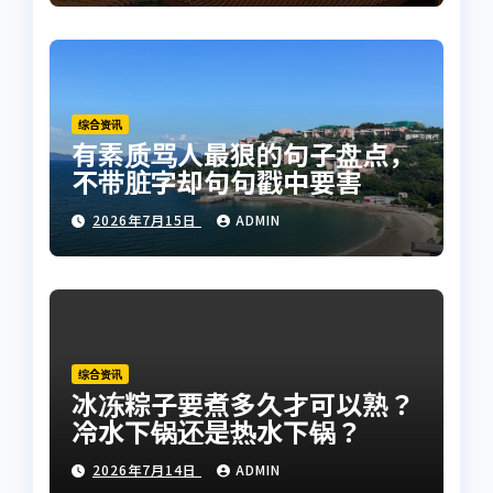
综合资讯
有素质骂人最狠的句子盘点，
不带脏字却句句戳中要害
2026年7月15日
ADMIN
综合资讯
冰冻粽子要煮多久才可以熟？
冷水下锅还是热水下锅？
2026年7月14日
ADMIN