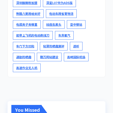
深圳酸辣粉加盟
深蓝L07华为ADS版
熬腊八粥用啥米好
电动车跨省寄物流
电瓶夹子夹哪里
祛痘去黑头
空中驿站
能带上飞机的电动剃须刀
车库氡气
车门下方凹陷
轻薄防晒霜测评
透析
通勤防晒霜
酷万网站建设
高崎国际机场
高速作业无人机
You Missed