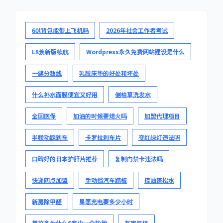
60l背包能带上飞机吗
2026年社会工作者考试
L8焕新版续航
Wordpress永久免费网站建设是什么
一建分数线
乳胶床垫的好处和坏处
什么补水面膜便宜又好用
侧柏草洗发水
全国医保
加油的时候要熄火吗
加盟代理项目
半联动踩刹车
卡罗拉刹车片
变红绿灯违法吗
口碑好的日本护肝片推荐
复制门禁卡违法吗
快递网点加盟
手动挡汽车踏板
控油蓬松水
新房除甲醛
星愿充电要多少小时
普拉多为什么6座少一个轮胎
有害气体