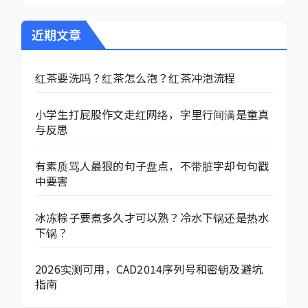
近期文章
红茶要洗吗？红茶怎么泡？红茶冲泡流程
小学生打屁股作文走红网络，字里行间满是童真
与反思
有素质骂人最狠的句子盘点，不带脏字却句句戳
中要害
冰冻粽子要煮多久才可以熟？冷水下锅还是热水
下锅？
2026实测可用，CAD2014序列号和密钥及避坑
指南