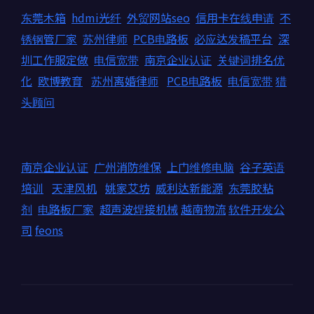
东莞木箱
hdmi光纤
外贸网站seo
信用卡在线申请
不
锈钢管厂家
苏州律师
PCB电路板
必应达发稿平台
深
圳工作服定做
电信宽带
南京企业认证
关键词排名优
化
欧博教育
苏州离婚律师
PCB电路板
电信宽带
猎
头顾问
南京企业认证
广州消防维保
上门维修电脑
谷子英语
培训
天津风机
姚家艾坊
威利达新能源
东莞胶粘
剂
电路板厂家
超声波焊接机械
越南物流
软件开发公
司
feons