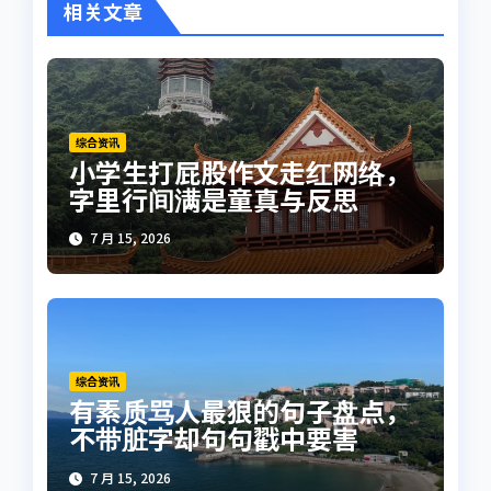
相关文章
综合资讯
小学生打屁股作文走红网络，
字里行间满是童真与反思
7 月 15, 2026
综合资讯
有素质骂人最狠的句子盘点，
不带脏字却句句戳中要害
7 月 15, 2026