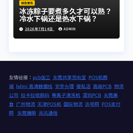
综合资讯
冰冻粽子要煮多久才可以熟？
冷水下锅还是热水下锅？
2026年7月14日
ADMIN
友情链接：
pcb加工
东莞共享充电宝
POS机商
城
hdmi 高清数据线
宽带办理
接私活
高频PCB
物流
公司
拉卡拉收款码
等离子清洗机
深圳PCB
东莞美
食
广州物流
天津POS机
国际物流
选号网
POS支付
网
东莞臻荣
兆讯通信