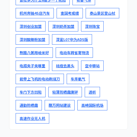
杭州奔驰4S店汽车
查国考成绩
泰山景区登山杖
深圳创业加盟
深圳奶茶加盟
深圳珠宝
深圳酸辣粉加盟
深蓝L07华为ADS版
熬腊八粥用啥米好
电动车跨省寄物流
电瓶夹子夹哪里
祛痘去黑头
空中驿站
能带上飞机的电动剃须刀
车库氡气
车门下方凹陷
轻薄防晒霜测评
透析
通勤防晒霜
酷万网站建设
高崎国际机场
高速作业无人机