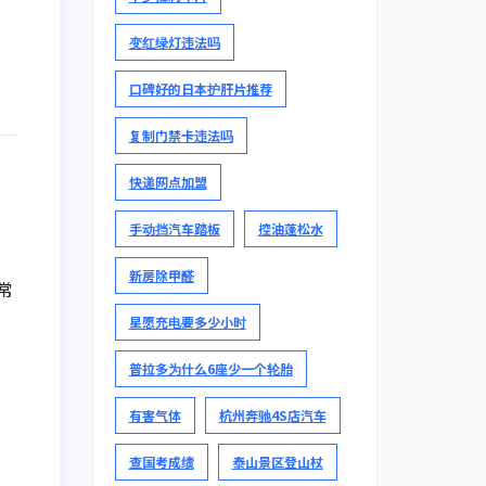
变红绿灯违法吗
口碑好的日本护肝片推荐
复制门禁卡违法吗
快递网点加盟
手动挡汽车踏板
控油蓬松水
新房除甲醛
常
星愿充电要多少小时
普拉多为什么6座少一个轮胎
有害气体
杭州奔驰4S店汽车
查国考成绩
泰山景区登山杖