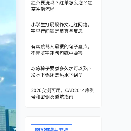
红茶要洗吗？红茶怎么泡？红
茶冲泡流程
小学生打屁股作文走红网络，
字里行间满是童真与反思
有素质骂人最狠的句子盘点，
不带脏字却句句戳中要害
冰冻粽子要煮多久才可以熟？
冷水下锅还是热水下锅？
2026实测可用，CAD2014序列
号和密钥及避坑指南
60l背包能带上飞机吗