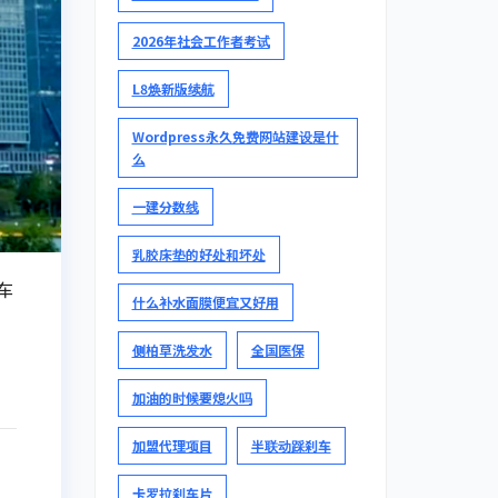
2026年社会工作者考试
L8焕新版续航
Wordpress永久免费网站建设是什
么
一建分数线
乳胶床垫的好处和坏处
车
什么补水面膜便宜又好用
侧柏草洗发水
全国医保
加油的时候要熄火吗
加盟代理项目
半联动踩刹车
卡罗拉刹车片