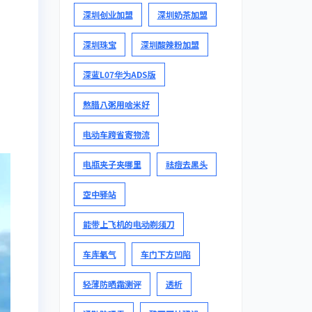
深圳创业加盟
深圳奶茶加盟
深圳珠宝
深圳酸辣粉加盟
深蓝L07华为ADS版
熬腊八粥用啥米好
电动车跨省寄物流
电瓶夹子夹哪里
祛痘去黑头
空中驿站
能带上飞机的电动剃须刀
车库氡气
车门下方凹陷
轻薄防晒霜测评
透析