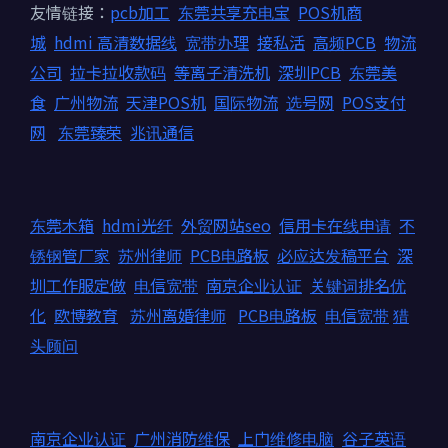
友情链接：
pcb加工
东莞共享充电宝
POS机商
城
hdmi 高清数据线
宽带办理
接私活
高频PCB
物流
公司
拉卡拉收款码
等离子清洗机
深圳PCB
东莞美
食
广州物流
天津POS机
国际物流
选号网
POS支付
网
东莞臻荣
兆讯通信
东莞木箱
hdmi光纤
外贸网站seo
信用卡在线申请
不
锈钢管厂家
苏州律师
PCB电路板
必应达发稿平台
深
圳工作服定做
电信宽带
南京企业认证
关键词排名优
化
欧博教育
苏州离婚律师
PCB电路板
电信宽带
猎
头顾问
南京企业认证
广州消防维保
上门维修电脑
谷子英语