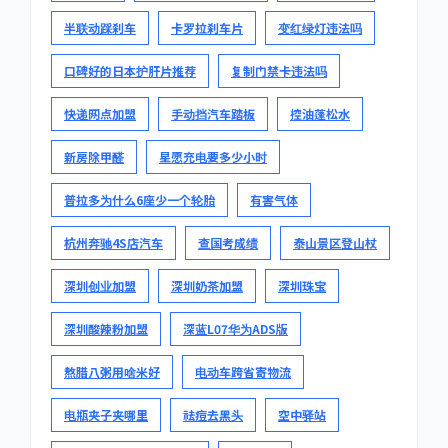
半联动踩刹车
卡罗拉刹车片
变红绿灯违法吗
口碑好的日本护肝片推荐
复制门禁卡违法吗
快递网点加盟
手动挡汽车踏板
控油蓬松水
新房除甲醛
星愿充电要多少小时
普拉多为什么6座少一个轮胎
有害气体
杭州奔驰4S店汽车
查国考成绩
泰山景区登山杖
深圳创业加盟
深圳奶茶加盟
深圳珠宝
深圳酸辣粉加盟
深蓝L07华为ADS版
熬腊八粥用啥米好
电动车跨省寄物流
电瓶夹子夹哪里
祛痘去黑头
空中驿站