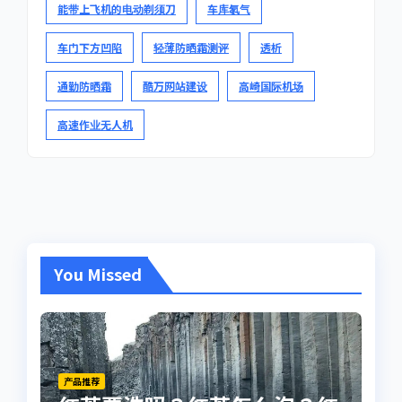
能带上飞机的电动剃须刀
车库氡气
车门下方凹陷
轻薄防晒霜测评
透析
通勤防晒霜
酷万网站建设
高崎国际机场
高速作业无人机
You Missed
产品推荐