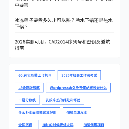
中要害
冰冻粽子要煮多久才可以熟？冷水下锅还是热水
下锅？
2026实测可用，CAD2014序列号和密钥及避坑
指南
60l背包能带上飞机吗
2026年社会工作者考试
L8焕新版续航
Wordpress永久免费网站建设是什么
一建分数线
乳胶床垫的好处和坏处
什么补水面膜便宜又好用
侧柏草洗发水
全国医保
加油的时候要熄火吗
加盟代理项目