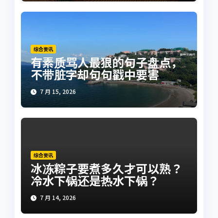
综合资讯
有素质骂人最狠的句子盘点，
不带脏字却句句戳中要害
7 月 15, 2026
综合资讯
冰冻粽子要煮多久才可以熟？
冷水下锅还是热水下锅？
7 月 14, 2026