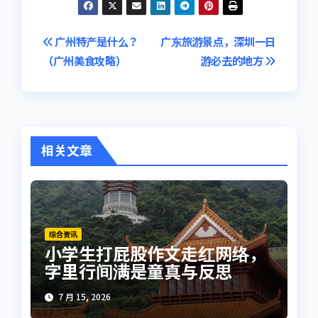
文
广州特产是什么？
广东旅游景点，深圳一日
（广州美食攻略）
游必去的地方
章
导
航
相关文章
综合资讯
小学生打屁股作文走红网络，
字里行间满是童真与反思
7 月 15, 2026