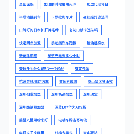
全国医保
加油的时候要熄火吗
加盟代理项目
半联动踩刹车
卡罗拉刹车片
变红绿灯违法吗
口碑好的日本护肝片推荐
复制门禁卡违法吗
快递网点加盟
手动挡汽车踏板
控油蓬松水
新房除甲醛
星愿充电要多少小时
普拉多为什么6座少一个轮胎
有害气体
杭州奔驰4S店汽车
查国考成绩
泰山景区登山杖
深圳创业加盟
深圳奶茶加盟
深圳珠宝
深圳酸辣粉加盟
深蓝L07华为ADS版
熬腊八粥用啥米好
电动车跨省寄物流
电瓶夹子夹哪里
祛痘去黑头
空中驿站