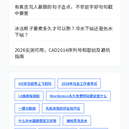
有素质骂人最狠的句子盘点，不带脏字却句句戳
中要害
冰冻粽子要煮多久才可以熟？冷水下锅还是热水
下锅？
2026实测可用，CAD2014序列号和密钥及避坑
指南
60l背包能带上飞机吗
2026年社会工作者考试
L8焕新版续航
Wordpress永久免费网站建设是什么
一建分数线
乳胶床垫的好处和坏处
什么补水面膜便宜又好用
侧柏草洗发水