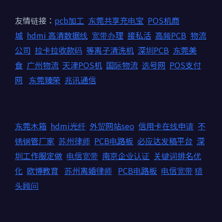
友情链接：
pcb加工
东莞共享充电宝
POS机商
城
hdmi 高清数据线
宽带办理
接私活
高频PCB
物流
公司
拉卡拉收款码
等离子清洗机
深圳PCB
东莞美
食
广州物流
天津POS机
国际物流
选号网
POS支付
网
东莞臻荣
兆讯通信
东莞木箱
hdmi光纤
外贸网站seo
信用卡在线申请
不
锈钢管厂家
苏州律师
PCB电路板
必应达发稿平台
深
圳工作服定做
电信宽带
南京企业认证
关键词排名优
化
欧博教育
苏州离婚律师
PCB电路板
电信宽带
猎
头顾问