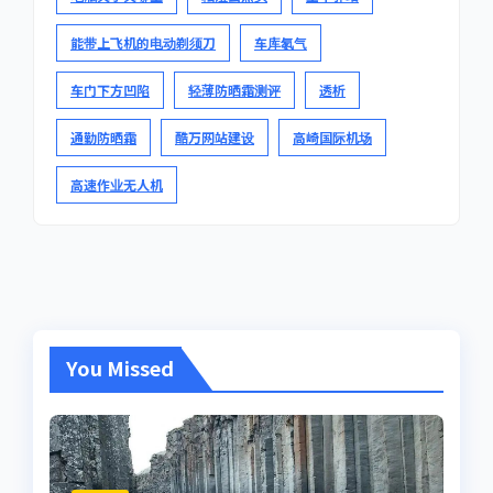
能带上飞机的电动剃须刀
车库氡气
车门下方凹陷
轻薄防晒霜测评
透析
通勤防晒霜
酷万网站建设
高崎国际机场
高速作业无人机
You Missed