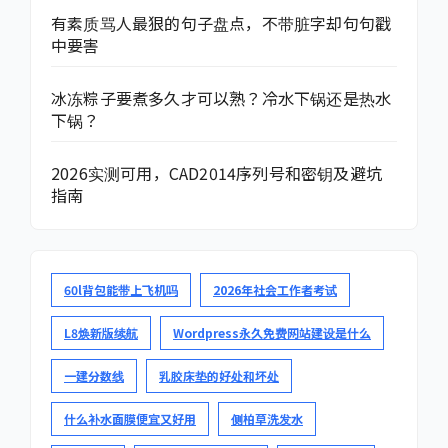
有素质骂人最狠的句子盘点，不带脏字却句句戳
中要害
冰冻粽子要煮多久才可以熟？冷水下锅还是热水
下锅？
2026实测可用，CAD2014序列号和密钥及避坑
指南
60l背包能带上飞机吗
2026年社会工作者考试
L8焕新版续航
Wordpress永久免费网站建设是什么
一建分数线
乳胶床垫的好处和坏处
什么补水面膜便宜又好用
侧柏草洗发水