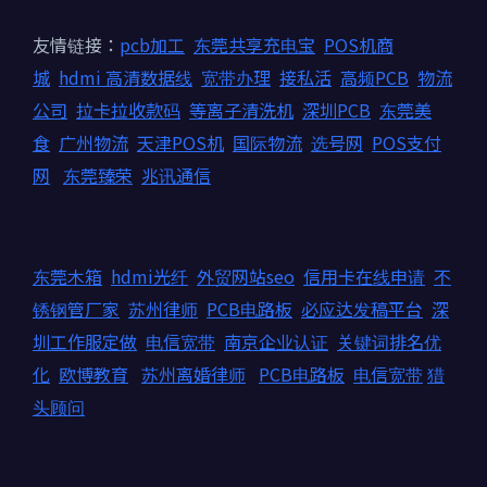
友情链接：
pcb加工
东莞共享充电宝
POS机商
城
hdmi 高清数据线
宽带办理
接私活
高频PCB
物流
公司
拉卡拉收款码
等离子清洗机
深圳PCB
东莞美
食
广州物流
天津POS机
国际物流
选号网
POS支付
网
东莞臻荣
兆讯通信
东莞木箱
hdmi光纤
外贸网站seo
信用卡在线申请
不
锈钢管厂家
苏州律师
PCB电路板
必应达发稿平台
深
圳工作服定做
电信宽带
南京企业认证
关键词排名优
化
欧博教育
苏州离婚律师
PCB电路板
电信宽带
猎
头顾问