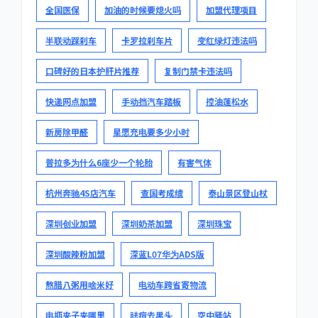
全国医保
加油的时候要熄火吗
加盟代理项目
半联动踩刹车
卡罗拉刹车片
变红绿灯违法吗
口碑好的日本护肝片推荐
复制门禁卡违法吗
快递网点加盟
手动挡汽车踏板
控油蓬松水
新房除甲醛
星愿充电要多少小时
普拉多为什么6座少一个轮胎
有害气体
杭州奔驰4S店汽车
查国考成绩
泰山景区登山杖
深圳创业加盟
深圳奶茶加盟
深圳珠宝
深圳酸辣粉加盟
深蓝L07华为ADS版
熬腊八粥用啥米好
电动车跨省寄物流
电瓶夹子夹哪里
祛痘去黑头
空中驿站