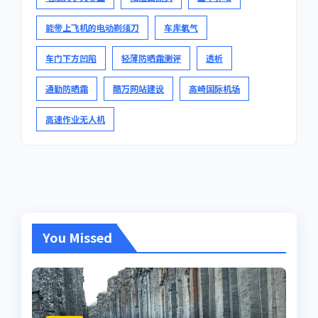
能带上飞机的电动剃须刀
车库氡气
车门下方凹陷
轻薄防晒霜测评
透析
通勤防晒霜
酷万网站建设
高崎国际机场
高速作业无人机
You Missed