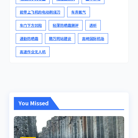
能带上飞机的电动剃须刀
车库氡气
车门下方凹陷
轻薄防晒霜测评
透析
通勤防晒霜
酷万网站建设
高崎国际机场
高速作业无人机
You Missed