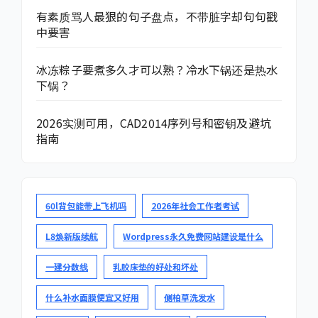
有素质骂人最狠的句子盘点，不带脏字却句句戳
中要害
冰冻粽子要煮多久才可以熟？冷水下锅还是热水
下锅？
2026实测可用，CAD2014序列号和密钥及避坑
指南
60l背包能带上飞机吗
2026年社会工作者考试
L8焕新版续航
Wordpress永久免费网站建设是什么
一建分数线
乳胶床垫的好处和坏处
什么补水面膜便宜又好用
侧柏草洗发水