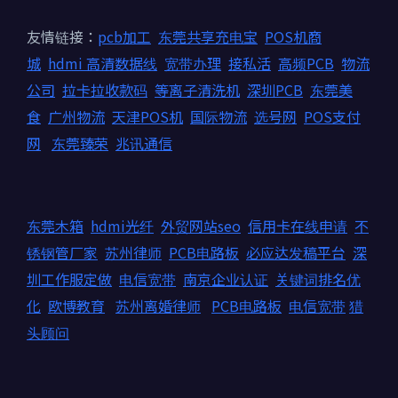
友情链接：
pcb加工
东莞共享充电宝
POS机商
城
hdmi 高清数据线
宽带办理
接私活
高频PCB
物流
公司
拉卡拉收款码
等离子清洗机
深圳PCB
东莞美
食
广州物流
天津POS机
国际物流
选号网
POS支付
网
东莞臻荣
兆讯通信
东莞木箱
hdmi光纤
外贸网站seo
信用卡在线申请
不
锈钢管厂家
苏州律师
PCB电路板
必应达发稿平台
深
圳工作服定做
电信宽带
南京企业认证
关键词排名优
化
欧博教育
苏州离婚律师
PCB电路板
电信宽带
猎
头顾问