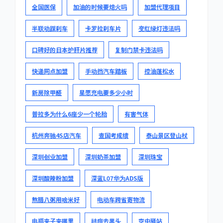
全国医保
加油的时候要熄火吗
加盟代理项目
半联动踩刹车
卡罗拉刹车片
变红绿灯违法吗
口碑好的日本护肝片推荐
复制门禁卡违法吗
快递网点加盟
手动挡汽车踏板
控油蓬松水
新房除甲醛
星愿充电要多少小时
普拉多为什么6座少一个轮胎
有害气体
杭州奔驰4S店汽车
查国考成绩
泰山景区登山杖
深圳创业加盟
深圳奶茶加盟
深圳珠宝
深圳酸辣粉加盟
深蓝L07华为ADS版
熬腊八粥用啥米好
电动车跨省寄物流
电瓶夹子夹哪里
祛痘去黑头
空中驿站