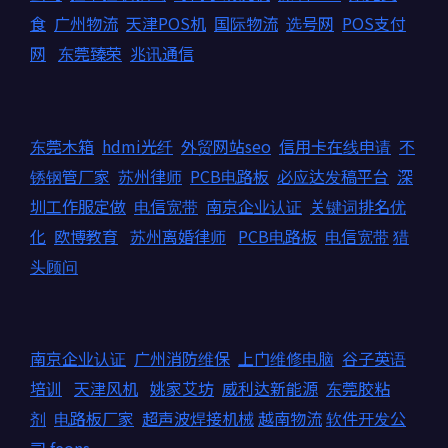
食
广州物流
天津POS机
国际物流
选号网
POS支付
网
东莞臻荣
兆讯通信
东莞木箱
hdmi光纤
外贸网站seo
信用卡在线申请
不
锈钢管厂家
苏州律师
PCB电路板
必应达发稿平台
深
圳工作服定做
电信宽带
南京企业认证
关键词排名优
化
欧博教育
苏州离婚律师
PCB电路板
电信宽带
猎
头顾问
南京企业认证
广州消防维保
上门维修电脑
谷子英语
培训
天津风机
姚家艾坊
威利达新能源
东莞胶粘
剂
电路板厂家
超声波焊接机械
越南物流
软件开发公