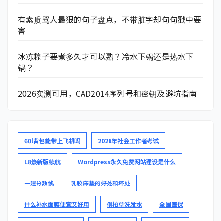
有素质骂人最狠的句子盘点，不带脏字却句句戳中要
害
冰冻粽子要煮多久才可以熟？冷水下锅还是热水下
锅？
2026实测可用，CAD2014序列号和密钥及避坑指南
60l背包能带上飞机吗
2026年社会工作者考试
L8焕新版续航
Wordpress永久免费网站建设是什么
一建分数线
乳胶床垫的好处和坏处
什么补水面膜便宜又好用
侧柏草洗发水
全国医保