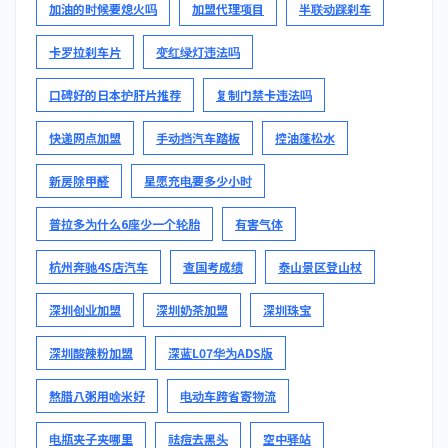
加油的时候要熄火吗
加盟代理项目
半联动踩刹车
卡罗拉刹车片
变红绿灯违法吗
口碑好的日本护肝片推荐
复制门禁卡违法吗
快递网点加盟
手动挡汽车踏板
控油蓬松水
新房除甲醛
星愿充电要多少小时
普拉多为什么6座少一个轮胎
有害气体
杭州奔驰4S店汽车
查国考成绩
泰山景区登山杖
深圳创业加盟
深圳奶茶加盟
深圳珠宝
深圳酸辣粉加盟
深蓝L07华为ADS版
熬腊八粥用啥米好
电动车跨省寄物流
电瓶夹子夹哪里
祛痘去黑头
空中驿站