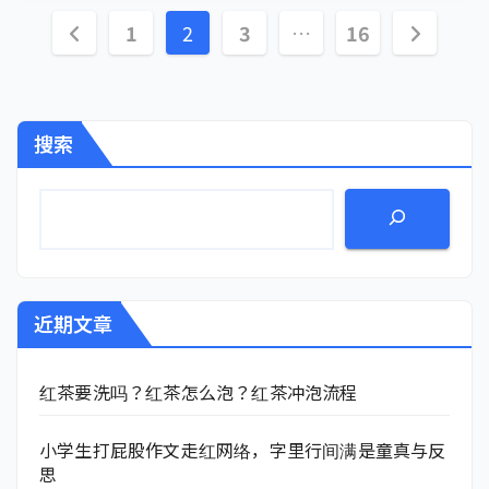
文
1
2
3
…
16
章
分
搜索
页
近期文章
红茶要洗吗？红茶怎么泡？红茶冲泡流程
小学生打屁股作文走红网络，字里行间满是童真与反
思