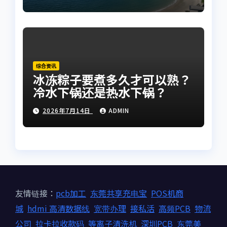
综合资讯
冰冻粽子要煮多久才可以熟？
冷水下锅还是热水下锅？
2026年7月14日
ADMIN
友情链接：
pcb加工
东莞共享充电宝
POS机商
城
hdmi 高清数据线
宽带办理
接私活
高频PCB
物流
公司
拉卡拉收款码
等离子清洗机
深圳PCB
东莞美