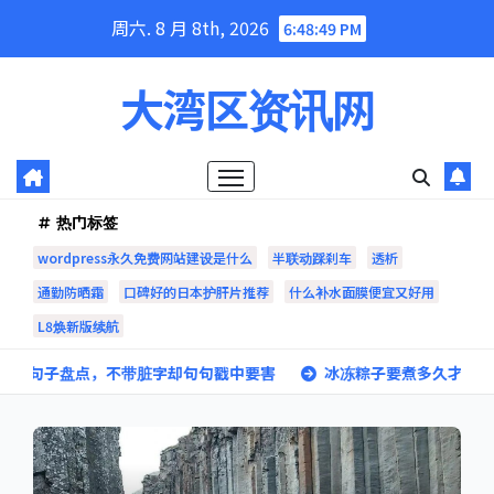
Skip
周六. 8 月 8th, 2026
6:48:51 PM
to
content
大湾区资讯网
热门标签
wordpress永久免费网站建设是什么
半联动踩刹车
透析
通勤防晒霜
口碑好的日本护肝片推荐
什么补水面膜便宜又好用
L8焕新版续航
脏字却句句戳中要害
冰冻粽子要煮多久才可以熟？冷水下锅还是热