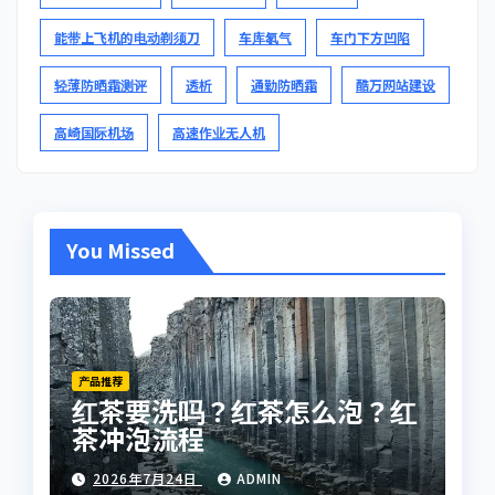
能带上飞机的电动剃须刀
车库氡气
车门下方凹陷
轻薄防晒霜测评
透析
通勤防晒霜
酷万网站建设
高崎国际机场
高速作业无人机
You Missed
产品推荐
红茶要洗吗？红茶怎么泡？红
茶冲泡流程
2026年7月24日
ADMIN