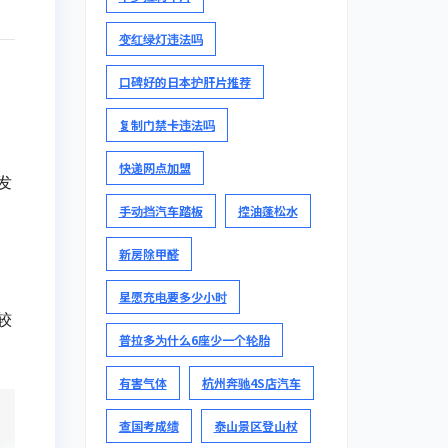
变红绿灯违法吗
口碑好的日本护肝片推荐
复制门禁卡违法吗
快递网点加盟
发
手动挡汽车踏板
控油蓬松水
新房除甲醛
星愿充电要多少小时
较
普拉多为什么6座少一个轮胎
有害气体
杭州奔驰4S店汽车
查国考成绩
泰山景区登山杖