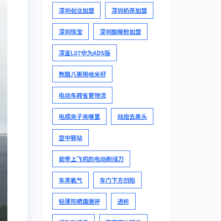
深圳创业加盟
深圳奶茶加盟
深圳珠宝
深圳酸辣粉加盟
深蓝L07华为ADS版
熬腊八粥用啥米好
电动车跨省寄物流
电瓶夹子夹哪里
祛痘去黑头
空中驿站
能带上飞机的电动剃须刀
车库氡气
车门下方凹陷
轻薄防晒霜测评
透析