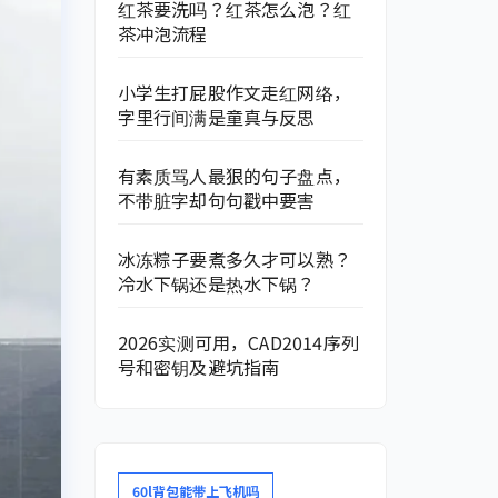
红茶要洗吗？红茶怎么泡？红
茶冲泡流程
小学生打屁股作文走红网络，
字里行间满是童真与反思
有素质骂人最狠的句子盘点，
不带脏字却句句戳中要害
冰冻粽子要煮多久才可以熟？
冷水下锅还是热水下锅？
2026实测可用，CAD2014序列
号和密钥及避坑指南
60l背包能带上飞机吗