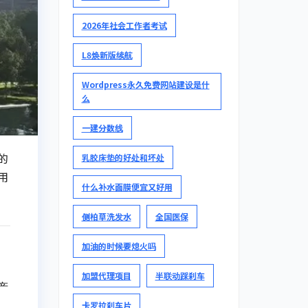
2026年社会工作者考试
L8焕新版续航
Wordpress永久免费网站建设是什
么
一建分数线
的
乳胶床垫的好处和坏处
用
什么补水面膜便宜又好用
侧柏草洗发水
全国医保
加油的时候要熄火吗
加盟代理项目
半联动踩刹车
产
卡罗拉刹车片