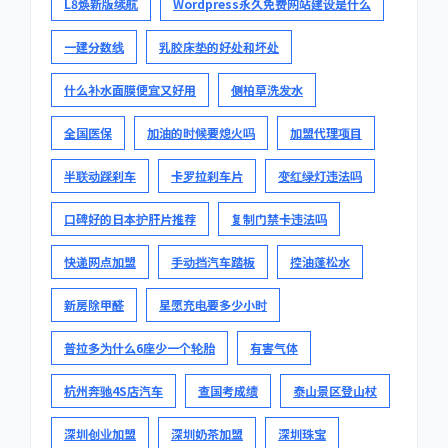
L8焕新版续航
Wordpress永久免费网站建设是什么
一建分数线
乳胶床垫的好处和坏处
什么补水面膜便宜又好用
侧柏草洗发水
全国医保
加油的时候要熄火吗
加盟代理项目
半联动踩刹车
卡罗拉刹车片
变红绿灯违法吗
口碑好的日本护肝片推荐
复制门禁卡违法吗
快递网点加盟
手动挡汽车踏板
控油蓬松水
新房除甲醛
星愿充电要多少小时
普拉多为什么6座少一个轮胎
有害气体
杭州奔驰4S店汽车
查国考成绩
泰山景区登山杖
深圳创业加盟
深圳奶茶加盟
深圳珠宝