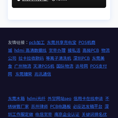
友情链接：
pcb加工
东莞共享充电宝
POS机商
城
hdmi 高清数据线
宽带办理
接私活
高频PCB
物流
公司
拉卡拉收款码
等离子清洗机
深圳PCB
东莞美
食
广州物流
天津POS机
国际物流
选号网
POS支付
网
东莞臻荣
兆讯通信
东莞木箱
hdmi光纤
外贸网站seo
信用卡在线申请
不
锈钢管厂家
苏州律师
PCB电路板
必应达发稿平台
深
圳工作服定做
电信宽带
南京企业认证
关键词排名优