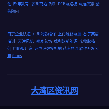
化
欧博教育
苏州离婚律师
PCB电路板
电信宽带
猎
头顾问
南京企业认证
广州消防维保
上门维修电脑
谷子英语
培训
天津风机
姚家艾坊
威利达新能源
东莞胶粘
剂
电路板厂家
超声波焊接机械
越南物流
软件开发公
司
feons
大湾区资讯网