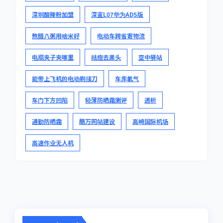
深圳酸辣粉加盟
深蓝L07华为ADS版
熬腊八粥用啥米好
电动车跨省寄物流
电瓶夹子夹哪里
祛痘去黑头
空中驿站
能带上飞机的电动剃须刀
车库氡气
车门下方凹陷
轻薄防晒霜测评
透析
通勤防晒霜
酷万网站建设
高崎国际机场
高速作业无人机