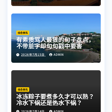
综合资讯
有素质骂人最狠的句子盘点，
不带脏字却句句戳中要害
2026年7月15日
ADMIN
综合资讯
冰冻粽子要煮多久才可以熟？
冷水下锅还是热水下锅？
2026年7月14日
ADMIN