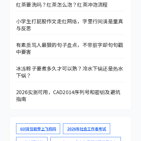
红茶要洗吗？红茶怎么泡？红茶冲泡流程
小学生打屁股作文走红网络，字里行间满是童真
与反思
有素质骂人最狠的句子盘点，不带脏字却句句戳
中要害
冰冻粽子要煮多久才可以熟？冷水下锅还是热水
下锅？
2026实测可用，CAD2014序列号和密钥及避坑
指南
60l背包能带上飞机吗
2026年社会工作者考试